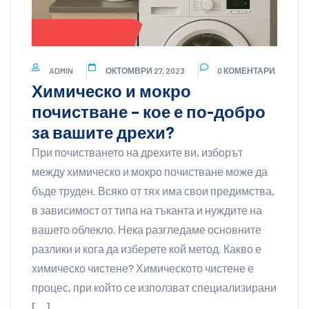
ИНФОРМАЦИЯ
ADMIN
ОКТОМВРИ 27, 2023
0 КОМЕНТАРИ
Химическо и мокро
почистване – кое е по-добро
за вашите дрехи?
При почистването на дрехите ви, изборът
между химическо и мокро почистване може да
бъде труден. Всяко от тях има свои предимства,
в зависимост от типа на тъканта и нуждите на
вашето облекло. Нека разгледаме основните
разлики и кога да изберете кой метод. Какво е
химическо чистене? Химическото чистене е
процес, при който се използват специализирани
[…]