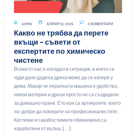
ИНФОРМАЦИЯ
ADMIN
АПРИЛ 19, 2025
0 КОМЕНТАРИ
Какво не трябва да перете
вкъщи – съвети от
експертите по химическо
чистене
Всеки от нас е изпадал в ситуация, в която се
чуди дали дадена дреха може да се изпере у
дома. Макар че пералната машина е удобство,
някои материи и дрехи просто не са създадени
за домашно пране. Ето кои са артикулите, които
по-добре да поверите на професионалистите:
Костюми и сакаКостюмите обикновено са
изработени от вълна, […]