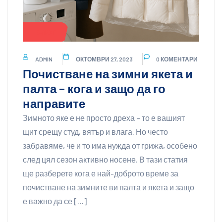
БЛОГ
ADMIN
ОКТОМВРИ 27, 2023
0 КОМЕНТАРИ
Почистване на зимни якета и
палта – кога и защо да го
направите
Зимното яке е не просто дреха – то е вашият
щит срещу студ, вятър и влага. Но често
забравяме, че и то има нужда от грижа, особено
след цял сезон активно носене. В тази статия
ще разберете кога е най-доброто време за
почистване на зимните ви палта и якета и защо
е важно да се […]